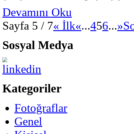
Devamını Oku
Sayfa 5 / 7
« İlk
«
...
4
5
6
...
»
S
Sosyal Medya
Kategoriler
Fotoğraflar
Genel