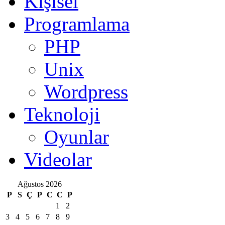
Kişisel
Programlama
PHP
Unix
Wordpress
Teknoloji
Oyunlar
Videolar
Ağustos 2026
P
S
Ç
P
C
C
P
1
2
3
4
5
6
7
8
9